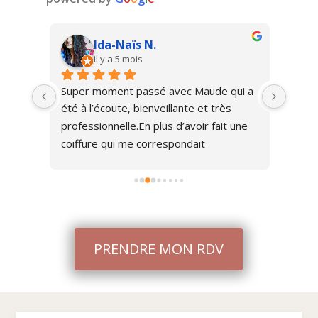
Ida-Naïs N.
il y a 5 mois
londe 
Super moment passé avec Maude qui a 
Coiff
e. Le 
été à l’écoute, bienveillante et très 
résult
 avec 
professionnelle.En plus d’avoir fait une 
!!!! 
 
coiffure qui me correspondait 
totalement, elle m’a donné de très bons 
conseils et astuces concernant mon 
type de cheveux.Sièges massants et 
massage du cuir chevelu, rien de mieux 
pour se détendre complètement.Merci 
PRENDRE MON RDV
encore 😊