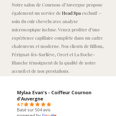
Notre salon de Cournon-d’Auvergne propose
également un service de
Head Spa
exclusif —
soin du cuir chevelu avec analyse
microscopique incluse. Venez profiter d’une
expérience capillaire complète dans un cadre
chaleureux et moderne. Nos clients de Billom,
Pérignat-lès-Sarliève, Orcet et La Roche-
Blanche témoignent de la qualité de notre
accueil et de nos prestations.
Mylaa Evan's - Coiffeur Cournon
d'Auvergne
4.7
Basé sur 504 avis
powered by
G
o
o
g
l
e