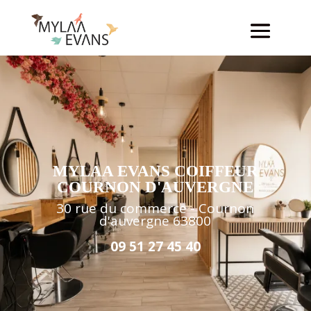
MYLAA EVANS COIFFEUR
COURNON D'AUVERGNE
30 rue du commerce - Cournon
d'auvergne 63800
09 51 27 45 40